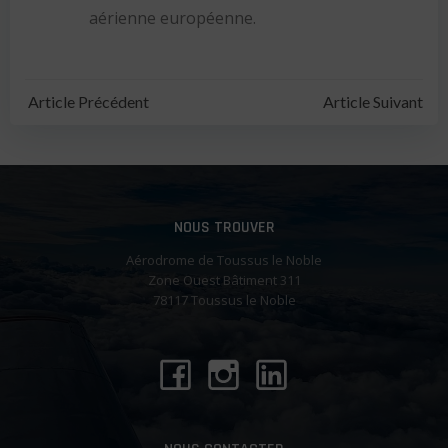
aérienne européenne.
Navigation
Navigation
Article Précédent
Article Suivant
de
de
l’article
l’article
NOUS TROUVER
Aérodrome de Toussus le Noble
Zone Ouest Bâtiment 311
78117 Toussus le Noble