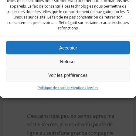
telles que les cookies pour stocker et/ou accéder aux informations des
de l’équipe pédagogique à répondre à
appareils. Le fait de consentir à ces technologies nous permettra de
mes besoins et le souci constant de
traiter des données telles que le comportement de navigation ou les ID
uniques sur ce site. Le fait de ne pas consentir ou de retirer son
tous de respecter le timing et le budget
consentement peut avoir un effet négatif sur certaines caractéristiques
imposé.
et fonctions.
Accepter
Le fait de faire ma formation sur des
appareils fiables mais exigeants en
Refuser
pilotage m’a notamment permis de
Voir les préférences
m’exercer en prévision des épreuves de
sélection des compagnies aériennes
Politique de cookies
Mentions légales
pour lesquelles j’ai postulé ensuite.
C’est ainsi que peu de temps après ma
sortie d’école, je suis devenu pilote de
ligne au sein d’une grande compagnie