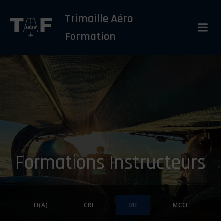
Aller
Trimaille Aéro
au
contenu
Formation
Formations Instructeurs
FI(A)
CRI
IRI
MCCI