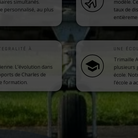
iaires simultanés.
modèle. Ce
e personnalisé, au plus
taux de di
entièremen
TEGRALITÉ À
UNE ÉCO
Trimaille 
ienne. L’évolution dans
plusieurs 
ports de Charles de
école. Not
e formation.
l’école a a