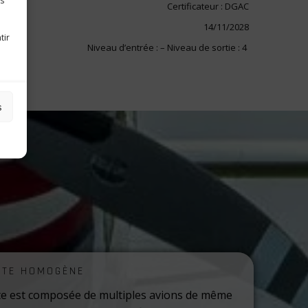
es
Certificateur : DGAC
14/11/2028
tir
Niveau d’entrée : – Niveau de sortie : 4
s
?
TTE HOMOGÈNE
te est composée de multiples avions de même