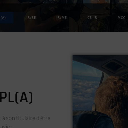
L(A)
IR/SE
IR/ME
CB-IR
MCC
PL(A)
à son titulaire d’être
avion.