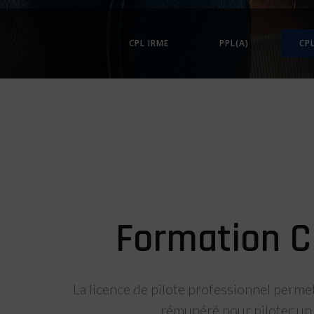
CPL IRME
PPL(A)
CP
Formation C
La licence de pilote professionnel permet 
rémunéré pour piloter un 