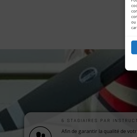
Pou
coo
con
com
ou 
car
6 STAGIAIRES PAR INSTRUC
Afin de garantir la qualité de vo