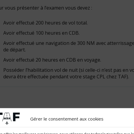
r vous présenter à l’examen vous devez :
Avoir effectué 200 heures de vol total.
Avoir effectué 100 heures en CDB.
Avoir effectué une navigation de 300 NM avec atterrissage 
de départ.
Avoir effectué 20 heures en CDB en voyage.
Posséder l’habilitation vol de nuit (si celle-ci n’est pas en 
devra être effectuée pendant votre stage CPL chez TAF).
Gérer le consentement aux cookies
TP – Pilote comm