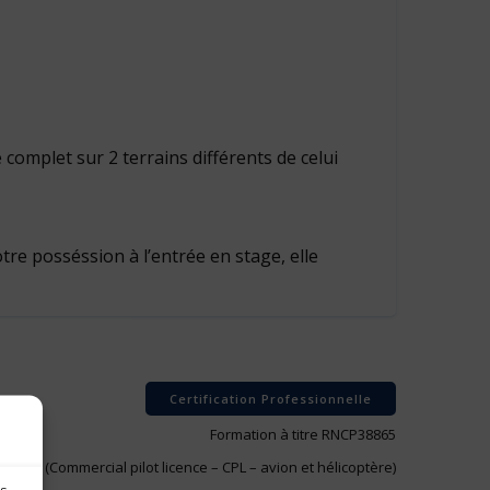
complet sur 2 terrains différents de celui
votre posséssion à l’entrée en stage, elle
Certification Professionnelle
Formation à titre RNCP38865
ercial (Commercial pilot licence – CPL – avion et hélicoptère)