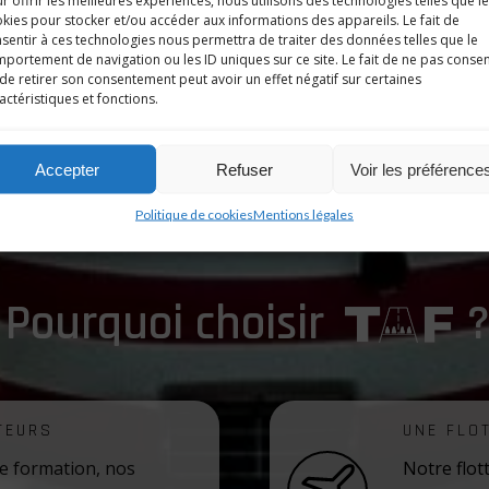
r offrir les meilleures expériences, nous utilisons des technologies telles que l
kies pour stocker et/ou accéder aux informations des appareils. Le fait de
sentir à ces technologies nous permettra de traiter des données telles que le
portement de navigation ou les ID uniques sur ce site. Le fait de ne pas consen
de retirer son consentement peut avoir un effet négatif sur certaines
actéristiques et fonctions.
Accepter
Refuser
Voir les préférence
Politique de cookies
Mentions légales
Pourquoi choisir
TEURS
UNE FLO
tre formation, nos
Notre flot