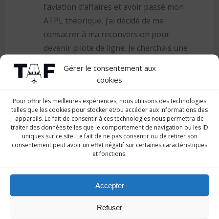
l’aviation d’affaires et avoir passé mon
ATPL théorique, j’ai décidé de me
consacrer à ma reconversion pour
devenir pilote de ligne. Je cherchais une
école sérieuse qui puisse me former
Gérer le consentement aux
rapidement. Trimaille Aéro Formation
cookies
avait l’avantage d’être proche de mon
Pour offrir les meilleures expériences, nous utilisons des technologies
domicile, d’avoir une excellente
telles que les cookies pour stocker et/ou accéder aux informations des
réputation avec une flotte qui me
appareils. Le fait de consentir à ces technologies nous permettra de
traiter des données telles que le comportement de navigation ou les ID
plaisait. De plus, un testeur qui avait
uniques sur ce site. Le fait de ne pas consentir ou de retirer son
évalué plusieurs stagiaires en sortie de
consentement peut avoir un effet négatif sur certaines caractéristiques
et fonctions.
formation me l’avait conseillé. J’ai donc
été stagiaire de juillet à novembre 2017
afin d’y passer le CPL, l’IR ME ainsi que
Accepter
le FI. Tout au long de ma formation, je
Refuser
me suis sentie bien accompagnée avec