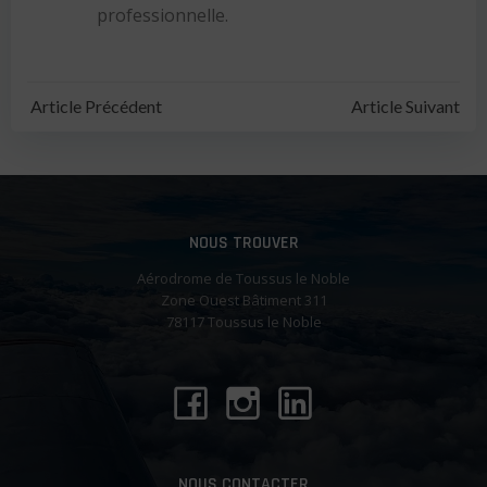
professionnelle.
Navigation
Navigation
Article Précédent
Article Suivant
de
de
l’article
l’article
NOUS TROUVER
Aérodrome de Toussus le Noble
Zone Ouest Bâtiment 311
78117 Toussus le Noble
NOUS CONTACTER