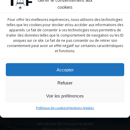
cookies
Le
18 juillet
à
16h07
Pour offrir les meilleures expériences, nous utilisons des technologies
Nouvelle page dédiée aux
telles que les cookies pour stocker et/ou accéder aux informations des
appareils. Le fait de consentir à ces technologies nous permettra de
témoignages dans l’onglet Ecole
traiter des données telles que le comportement de navigation ou les ID
uniques sur ce site. Le fait de ne pas consentir ou de retirer son
consentement peut avoir un effet négatif sur certaines caractéristiques
Retrouvez ce que pensent les anciens stagiaires de
et fonctions.
notre école par ici
Accepter
Navigation
Navigation
Article Précédent
Article Suivant
Refuser
de
de
Voir les préférences
l’article
l’article
Politique de cookies
Mentions légales
NOUS TROUVER
Aérodrome de Toussus le Noble
Zone Ouest Bâtiment 311