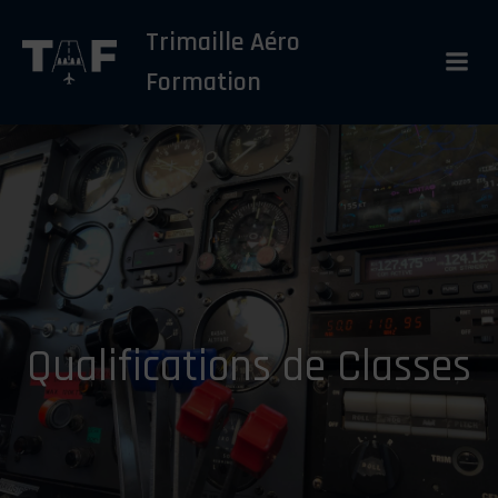
Aller
Trimaille Aéro
au
contenu
Formation
Qualifications de Classes