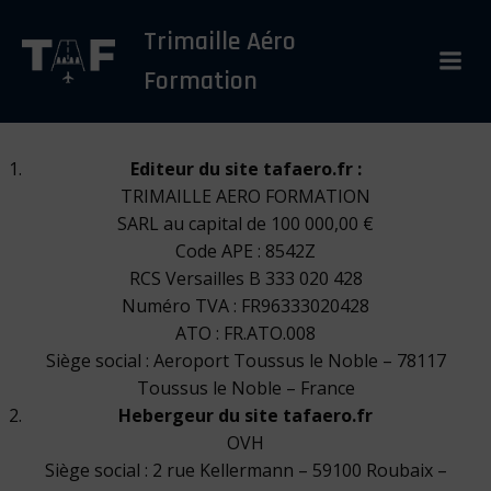
Aller
Trimaille Aéro
au
contenu
Formation
Editeur du site tafaero.fr :
TRIMAILLE AERO FORMATION
SARL au capital de 100 000,00 €
Code APE : 8542Z
RCS Versailles B 333 020 428
Numéro TVA : FR96333020428
ATO : FR.ATO.008
Siège social : Aeroport Toussus le Noble – 78117
Toussus le Noble – France
Hebergeur du site tafaero.fr
OVH
Siège social : 2 rue Kellermann – 59100 Roubaix –