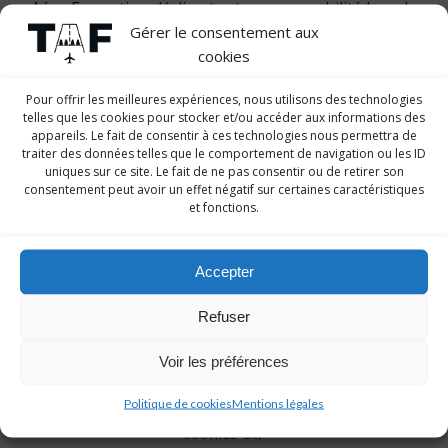
Aéro Formation décline toute responsabilité lors de
Gérer le consentement aux
la navigation sur ces liens.
cookies
Trimaille Aéro Formation ne peut être tenu
Pour offrir les meilleures expériences, nous utilisons des technologies
responsable pour tout dommage causé a votre
telles que les cookies pour stocker et/ou accéder aux informations des
périphérique lors de la navigation sur le site internet
appareils. Le fait de consentir à ces technologies nous permettra de
traiter des données telles que le comportement de navigation ou les ID
tafaero.fr
uniques sur ce site. Le fait de ne pas consentir ou de retirer son
consentement peut avoir un effet négatif sur certaines caractéristiques
Trimaille Aéro Formation ne peut être tenu
et fonctions.
responsable pour tout dommage causé par
l’indisponibilité du site internet tafaero.fr
Accepter
Cookies et données personnelles
:
tafaero.fr utilise des cookies pour améliorer votre
Refuser
expérience et comprendre votre comportement sur
notre site. Pour toutes informations concernant
Voir les préférences
l’utilisation des cookies consulter notre Politique des
Politique de cookies
Mentions légales
cookies disponible sur
https://tafaero.fr/politique-de-
cookies-ue/