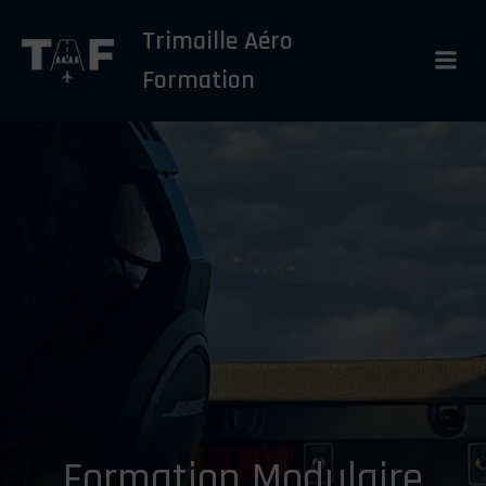
Aller
Trimaille Aéro
au
contenu
Formation
Formation Modulaire