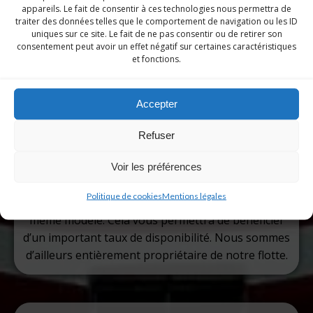
instructeurs sont limités à 6 stagiaires simultanés.
appareils. Le fait de consentir à ces technologies nous permettra de
Cela permet un suivi pédagogique personnalisé, au
traiter des données telles que le comportement de navigation ou les ID
uniques sur ce site. Le fait de ne pas consentir ou de retirer son
plus proche de l’élève.
consentement peut avoir un effet négatif sur certaines caractéristiques
et fonctions.
Accepter
Refuser
Voir les préférences
UNE FLOTTE HOMOGÈNE
Politique de cookies
Mentions légales
Notre flotte est composée de multiples avions de
même modèle. Cela vous permettra de bénéficier
d’un important taux de disponibilité. Nous sommes
d’ailleurs entièrement propriétaire de notre flotte.