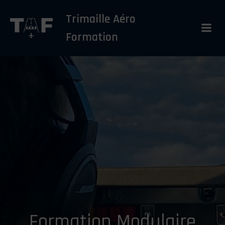
Aller
Trimaille Aéro
au
contenu
Formation
Formation Modulaire