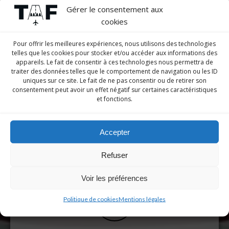
Gérer le consentement aux
cookies
Pour offrir les meilleures expériences, nous utilisons des technologies
telles que les cookies pour stocker et/ou accéder aux informations des
appareils. Le fait de consentir à ces technologies nous permettra de
traiter des données telles que le comportement de navigation ou les ID
uniques sur ce site. Le fait de ne pas consentir ou de retirer son
6 STAGIAIRES PAR INSTRUCTEURS
consentement peut avoir un effet négatif sur certaines caractéristiques
et fonctions.
Afin de garantir la qualité de votre formation, nos
instructeurs sont limités à 6 stagiaires simultanés.
Cela permet un suivi pédagogique personnalisé, au
Accepter
plus proche de l’élève.
Refuser
Voir les préférences
Politique de cookies
Mentions légales