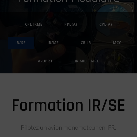
CPL IRME
PPL(A)
CPL(A)
IR/SE
IR/ME
CB-IR
MCC
A-UPRT
IR MILITAIRE
Formation IR/SE
Pilotez un avion monomoteur en IFR.