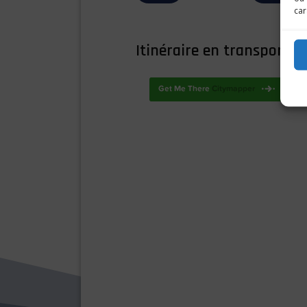
car
Itinéraire en transport :