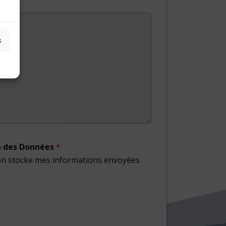
s
n des Données
*
ion stocke mes informations envoyées