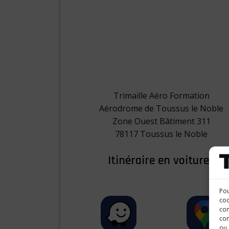
Trimaille Aéro Formation
Aérodrome de Toussus le Noble
Zone Ouest Bâtiment 311
78117 Toussus le Noble
Itinéraire en voiture :
Pou
coo
con
com
ou 