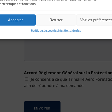
Votre Message
*
actéristiques et fonctions.
Accepter
Refuser
Voir les préférence
Politique de cookies
Mentions légales
Accord Règlement Général sur la Protectio
Je consens à ce que Trimaille Aero Format
afin de répondre à ma demande.
ENVOYER