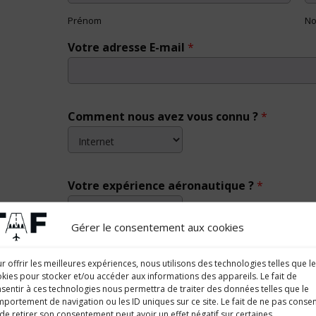
Prénom
N
Votre adresse E-mail
*
Comment nous avez vous connu ?
*
Votre expérience aéronautique ?
*
Gérer le consentement aux cookies
Sujet
*
r offrir les meilleures expériences, nous utilisons des technologies telles que l
kies pour stocker et/ou accéder aux informations des appareils. Le fait de
sentir à ces technologies nous permettra de traiter des données telles que le
portement de navigation ou les ID uniques sur ce site. Le fait de ne pas consen
de retirer son consentement peut avoir un effet négatif sur certaines