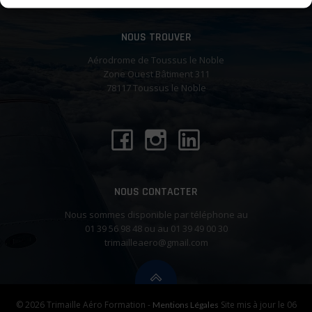
NOUS TROUVER
Aérodrome de Toussus le Noble
Zone Ouest Bâtiment 311
78117 Toussus le Noble
NOUS CONTACTER
Nous sommes disponible par téléphone au
01 39 56 98 48 ou au 01 39 49 00 30
trimailleaero@gmail.com
© 2026 Trimaille Aéro Formation -
Site mis à jour le 06
Mentions Légales