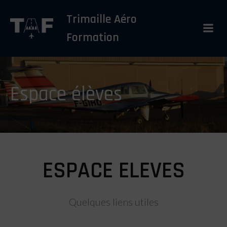
Aller
Trimaille Aéro
au
contenu
Formation
Espace élèves
ESPACE ELEVES
Quelques liens utiles