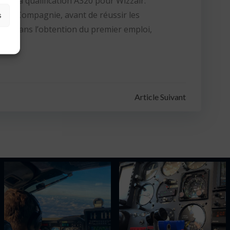
ais ma qualification A320 pour Wizzair.
ur La Compagnie, avant de réussir les
s
inant dans l’obtention du premier emploi,
Article Suivant