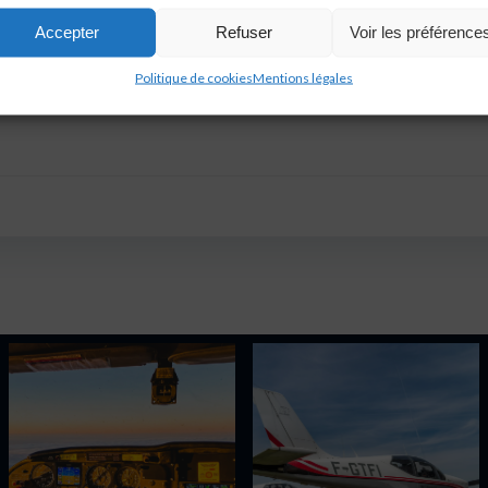
t est allé très vite… Quelques semaines plus tard je commenç
ai eu l’opportunité de revenir en France sur long courrier po
Accepter
Refuser
Voir les préférence
rai en fin d’année. Le choix d’une école sérieuse est déterm
Politique de cookies
Mentions légales
 réaliser sa formation !
Navigation
de
l’article