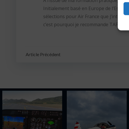
A l’issue de ma formation pratique, tou
Initialement basé en Europe de l’Est, j’
sélections pour Air France que j’intègre
c’est pourquoi je recommande TAF pour y
Navigation
Article Précédent
de
l’article