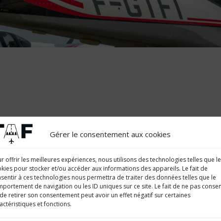
’ingénieur, j’ai choisi de poursuivre ma formation pilote en c
Gérer le consentement aux cookies
 formation de pilotes de ligne et mon choix s’est naturelleme
férents stages dont le stage instructeur qui m’ont permis de d
r offrir les meilleures expériences, nous utilisons des technologies telles que l
kies pour stocker et/ou accéder aux informations des appareils. Le fait de
i trouvé une atmosphère bienveillante, le tout en travaillan
sentir à ces technologies nous permettra de traiter des données telles que le
e l’on retrouve une fois en compagnie avec le travail en équi
portement de navigation ou les ID uniques sur ce site. Le fait de ne pas consen
de retirer son consentement peut avoir un effet négatif sur certaines
actéristiques et fonctions.