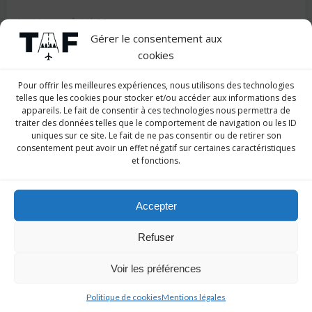
Le
11 mars
à
11h06
Gérer le consentement aux
Certification Qualiopi obtenue !
cookies
Pour offrir les meilleures expériences, nous utilisons des technologies
Notre école vient d’obtenir la certification Qualiopi.
telles que les cookies pour stocker et/ou accéder aux informations des
appareils. Le fait de consentir à ces technologies nous permettra de
Ce label a récemment été créé afin de garantir la
traiter des données telles que le comportement de navigation ou les ID
meilleure qualité dans les établissements de
uniques sur ce site. Le fait de ne pas consentir ou de retirer son
formations professionnelles. C’est un label
consentement peut avoir un effet négatif sur certaines caractéristiques
et fonctions.
obligatoire pour toute demande de financement sur
fonds publics (CPF, Transitions Pros, Pôle Emploi,
etc…). N’hésitez pas à nous contacter pour vos
Accepter
demandes de financements.
Refuser
Navigation
Navigation
Article Précédent
Article Suivant
Voir les préférences
de
de
Politique de cookies
Mentions légales