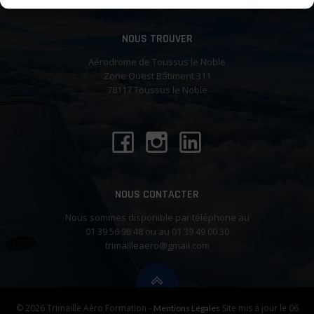
l’article
l’article
NOUS TROUVER
Aérodrome de Toussus le Noble
Zone Ouest Bâtiment 311
78117 Toussus le Noble
NOUS CONTACTER
Nous sommes disponible par téléphone au
01 39 56 98 48 ou au 01 39 49 00 30
trimailleaero@gmail.com
© 2026 Trimaille Aéro Formation -
Site mis à jour le 06
Mentions Légales